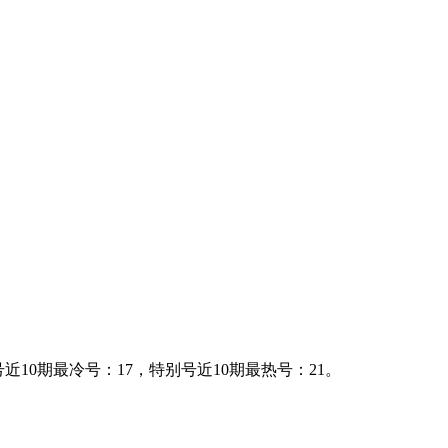
-02，特别号近10期最冷号：17，特别号近10期最热号：21。