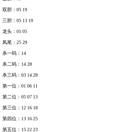
双胆：05 19
三胆：05 13 19
龙头：01 05
凤尾：25 29
杀一码：14
杀二码：14 28
杀三码：03 14 28
第一位：01 06 11
第二位：05 07 13
第三位：12 16 18
第四位：13 16 25
第五位：15 22 23