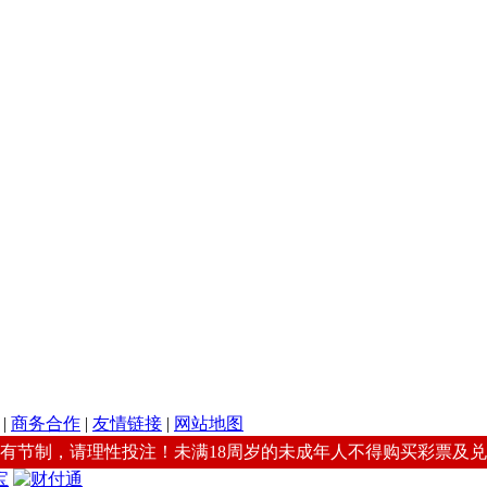
|
商务合作
|
友情链接
|
网站地图
有节制，请理性投注！未满18周岁的未成年人不得购买彩票及