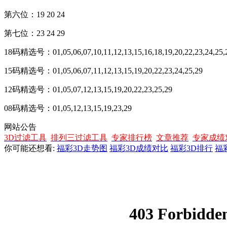
第六位：19 20 24
第七位：23 24 29
18码精选号：01,05,06,07,10,11,12,13,15,16,18,19,20,22,23,24,25,
15码精选号：01,05,06,07,11,12,13,15,19,20,22,23,24,25,29
12码精选号：01,05,07,12,13,15,19,20,22,23,25,29
08码精选号：01,05,12,13,15,19,23,29
网站公告
3D过滤工具
排列三过滤工具
专家排行榜
文章推荐
专家成绩
你可能还想看:
福彩3D走势图
福彩3D成绩对比
福彩3D排行
福