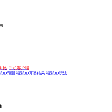
29
对比
手机客户端
彩3D预测
福彩3D开奖结果
福彩3D玩法