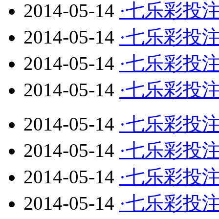
2014-05-14
·
七乐彩投
2014-05-14
·
七乐彩投注
2014-05-14
·
七乐彩投
2014-05-14
·
七乐彩投
2014-05-14
·
七乐彩投
2014-05-14
·
七乐彩投
2014-05-14
·
七乐彩投
2014-05-14
·
七乐彩投