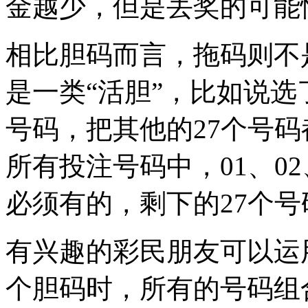
金越少，但是丢奖的可能
相比胆码而言，拖码则不
是一类“活胆”，比如说选了
号码，把其他的27个号
所有投注号码中，01、0
必须有的，剩下的27个号
有兴趣的彩民朋友可以运
个胆码时，所有的号码组