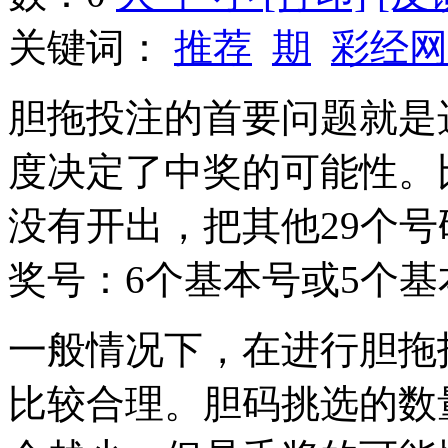
关键词：
推荐
期
彩经网
胆拖投注的首要问题就是
度决定了中奖的可能性。
没有开出，把其他29个
奖号：6个基本号或5个基
一般情况下，在进行胆拖
比较合理。胆码挑选的数