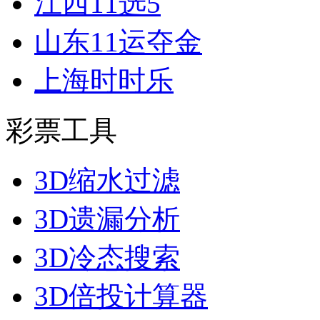
江西11选5
山东11运夺金
上海时时乐
彩票工具
3D缩水过滤
3D遗漏分析
3D冷态搜索
3D倍投计算器