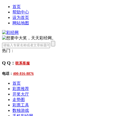
首页
帮助中心
设为首页
网站地图
热门：
Q Q：
联系客服
电话：
400-816-8876
首页
彩票推荐
开奖大厅
走势图
彩票工具
数独游戏
手机彩经网