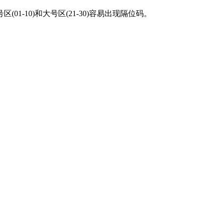
1-10)和大号区(21-30)容易出现隔位码。