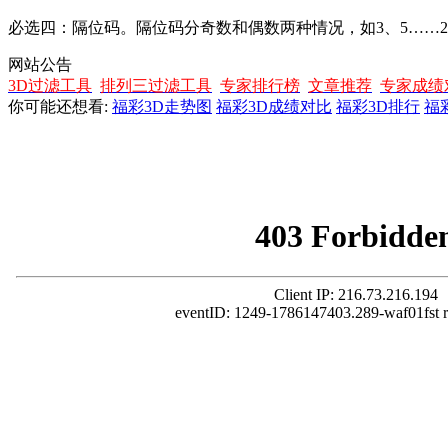
必选四：隔位码。隔位码分奇数和偶数两种情况，如3、5……27、2
网站公告
3D过滤工具
排列三过滤工具
专家排行榜
文章推荐
专家成绩
你可能还想看:
福彩3D走势图
福彩3D成绩对比
福彩3D排行
福