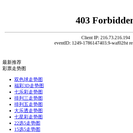
最新推荐
彩票走势图
双色球走势图
福彩3D走势图
七乐彩走势图
排列三走势图
排列五走势图
大乐透走势图
七星彩走势图
22选5走势图
15选5走势图