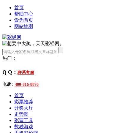
首页
帮助中心
设为首页
网站地图
热门：
Q Q：
联系客服
电话：
400-816-8876
首页
彩票推荐
开奖大厅
走势图
彩票工具
数独游戏
手机彩经网