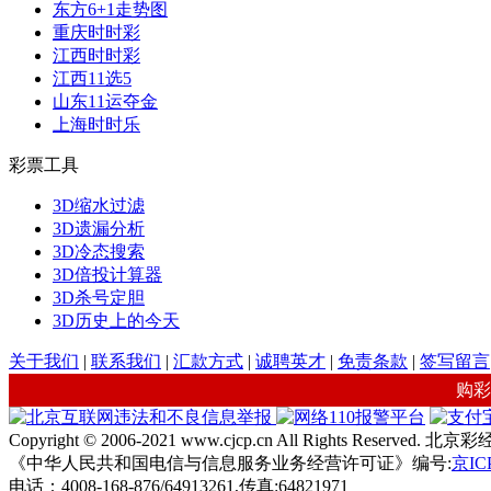
东方6+1走势图
重庆时时彩
江西时时彩
江西11选5
山东11运夺金
上海时时乐
彩票工具
3D缩水过滤
3D遗漏分析
3D冷态搜索
3D倍投计算器
3D杀号定胆
3D历史上的今天
关于我们
|
联系我们
|
汇款方式
|
诚聘英才
|
免责条款
|
签写留言
购彩
Copyright © 2006-2021 www.cjcp.cn All Rights Res
《中华人民共和国电信与信息服务业务经营许可证》编号:
京IC
电话：4008-168-876/64913261,传真:64821971