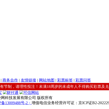
|
商务合作
|
友情链接
|
网站地图
|
彩票标签
|
彩票问答
有节制，请理性投注！未满18周岁的未成年人不得购买彩票及
erved. 北京彩经网科技发展有限公司 版权所有
P备13009488号-2；
增值电信业务经营许可证：京ICP证B2-202229