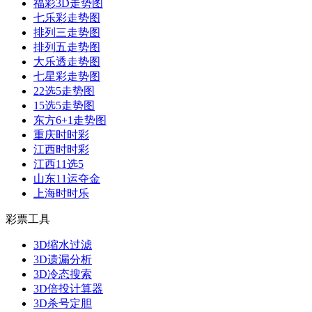
福彩3D走势图
七乐彩走势图
排列三走势图
排列五走势图
大乐透走势图
七星彩走势图
22选5走势图
15选5走势图
东方6+1走势图
重庆时时彩
江西时时彩
江西11选5
山东11运夺金
上海时时乐
彩票工具
3D缩水过滤
3D遗漏分析
3D冷态搜索
3D倍投计算器
3D杀号定胆