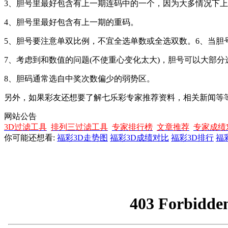
3、胆号里最好包含有上一期连码中的一个，因为大多情况下
4、胆号里最好包含有上一期的重码。
5、胆号要注意单双比例，不宜全选单数或全选双数。6、当胆
7、考虑到和数值的问题(不使重心变化太大)，胆号可以大部
8、胆码通常选自中奖次数偏少的弱势区。
另外，如果彩友还想要了解七乐彩专家推荐资料，相关新闻等
网站公告
3D过滤工具
排列三过滤工具
专家排行榜
文章推荐
专家成绩
你可能还想看:
福彩3D走势图
福彩3D成绩对比
福彩3D排行
福