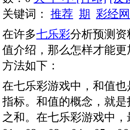
关键词：
推荐
期
彩经网
在许多
七乐彩
分析预测资
值介绍，那么怎样才能更
方法如下：
在七乐彩游戏中，和值也
指标。和值的概念，就是
之和。在七乐彩游戏中，