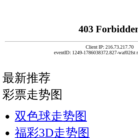
最新推荐
彩票走势图
双色球走势图
福彩3D走势图