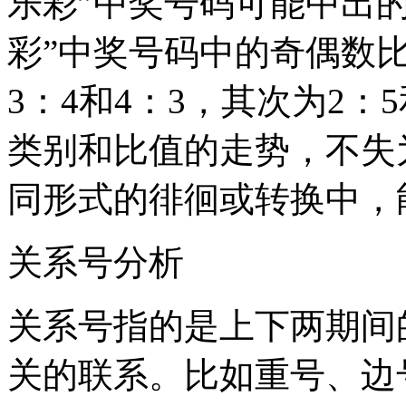
乐彩”中奖号码可能中出
彩”中奖号码中的奇偶数
3：4和4：3，其次为2：
类别和比值的走势，不失
同形式的徘徊或转换中，
关系号分析
关系号指的是上下两期间
关的联系。比如重号、边