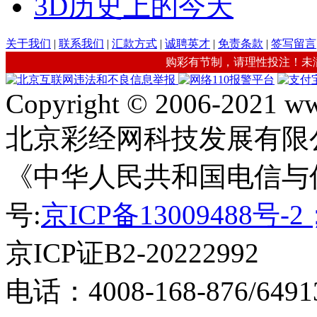
3D历史上的今天
关于我们
|
联系我们
|
汇款方式
|
诚聘英才
|
免责条款
|
签写留言
购彩有节制，请理性投注！未
Copyright © 2006-2021 www
北京彩经网科技发展有限
《中华人民共和国电信与
号:
京ICP备13009488号-2
京ICP证B2-20222992
电话：4008-168-876/6491