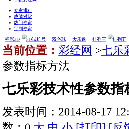
专家排行
成绩对比
热门专家
定制专家
福彩3D
3D试机号
双色球
大乐透
排列三
排列五
当前位置：
彩经网
>
七乐
参数指标方法
七乐彩技术性参数指
发表时间：2014-08-17 
数：
0
大
中
小
[打印]
[反