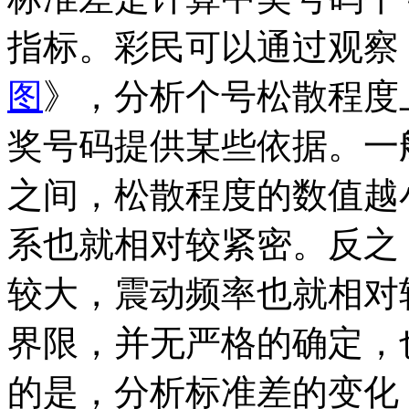
指标。彩民可以通过观察
图
》，分析个号松散程度
奖号码提供某些依据。一
之间，松散程度的数值越
系也就相对较紧密。反之
较大，震动频率也就相对
界限，并无严格的确定，
的是，分析标准差的变化