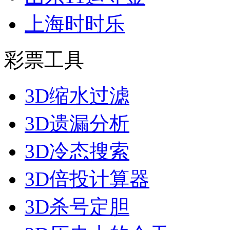
上海时时乐
彩票工具
3D缩水过滤
3D遗漏分析
3D冷态搜索
3D倍投计算器
3D杀号定胆