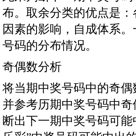
布。取余分类的优点是：
因素的影响，自成体系。
号码的分布情况。
奇偶数分析
将当期中奖号码中的奇偶
并参考历期中奖号码中奇
断出下一期中奖号码可能