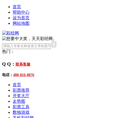
首页
帮助中心
设为首页
网站地图
热门：
Q Q：
联系客服
电话：
400-816-8876
首页
彩票推荐
开奖大厅
走势图
彩票工具
数独游戏
手机彩经网