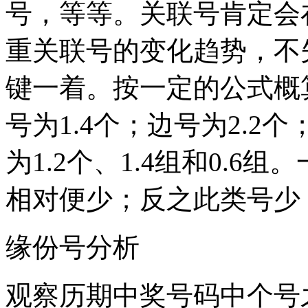
号，等等。关联号肯定会
重关联号的变化趋势，不
键一着。按一定的公式概
号为1.4个；边号为2.
为1.2个、1.4组和0.
相对便少；反之此类号少
缘份号分析
观察历期中奖号码中个号之