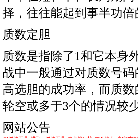
择，往往能起到事半功倍
质数定胆
质数是指除了1和它本身
战中一般通过对质数号码
高选胆的成功率，而质数的
轮空或多于3个的情况较
网站公告