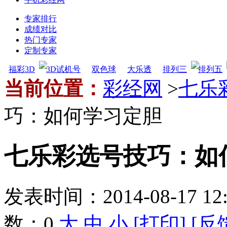
专家排行
成绩对比
热门专家
定制专家
福彩3D
3D试机号
双色球
大乐透
排列三
排列五
当前位置：
彩经网
>
七乐
巧：如何学习定胆
七乐彩选号技巧：如
发表时间：2014-08-17 
数：
0
大
中
小
[打印]
[反