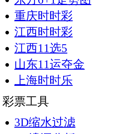
重庆时时彩
江西时时彩
江西11选5
山东11运夺金
上海时时乐
彩票工具
3D缩水过滤