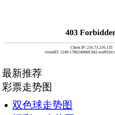
最新推荐
彩票走势图
双色球走势图