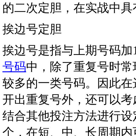
的二次定胆，在实战中具
挨边号定胆
挨边号是指与上期号码加
号码
中，除了重复号时常
较多的一类号码。因此在
开出重复号外，还可以考
结合其他投注方法进行设定
个，在短、中、长周期内