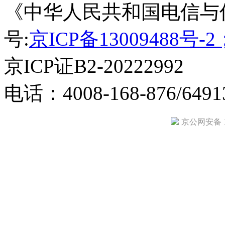
《中华人民共和国电信与
号:
京ICP备13009488号-2
京ICP证B2-20222992
电话：4008-168-876/6491
京公网安备 11