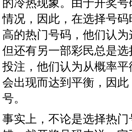
的冷热现象。由于开奖号
情况，因此，在选择号码
高的热门号码，他们认为
但还有另一部彩民总是选
投注，他们认为从概率平
会出现而达到平衡，因此
号。
事实上，不论是选择热门