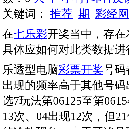
关键词：
推荐
期
彩经网
在
七乐彩
开奖当中，存在
具体应如何对此类数据进
乐透型电脑
彩票开奖
号码
出现的频率高于其他号码
选7玩法第06125至第061
13次、04出现12次，但