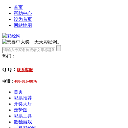
首页
帮助中心
设为首页
网站地图
热门：
Q Q：
联系客服
电话：
400-816-8876
首页
彩票推荐
开奖大厅
走势图
彩票工具
数独游戏
手机彩经网