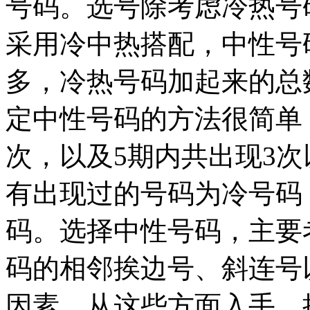
号码。选号除考虑冷热号
采用冷中热搭配，中性号
多，冷热号码加起来的总
定中性号码的方法很简单
次，以及5期内共出现3
有出现过的号码为冷号码
码。选择中性号码，主要
码的相邻挨边号、斜连号
因素，从这些方面入手，