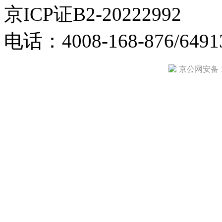
京ICP证B2-20222992
电话：4008-168-876/6491
京公网安备 11