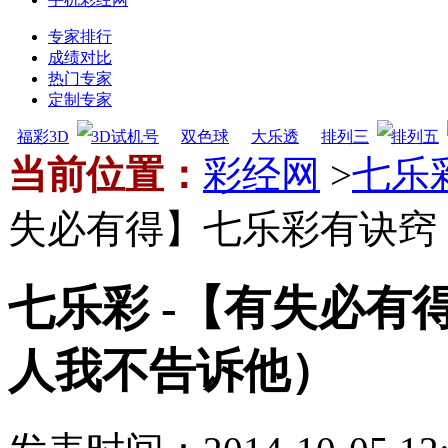
专家排行
成绩对比
热门专家
定制专家
福彩3D
3D试机号
双色球
大乐透
排列三
排列五
当前位置：
彩经网
>
七乐
失必有得】七乐彩有诀窍
七乐彩 -【有失必有
人我不告诉他）