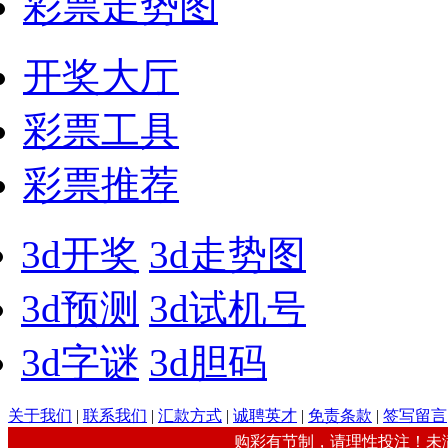
彩票走势图
开奖大厅
彩票工具
彩票推荐
3d开奖
3d走势图
3d预测
3d试机号
3d字谜
3d胆码
关于我们
|
联系我们
|
汇款方式
|
诚聘英才
|
免责条款
|
签写留言
购彩有节制，请理性投注！未