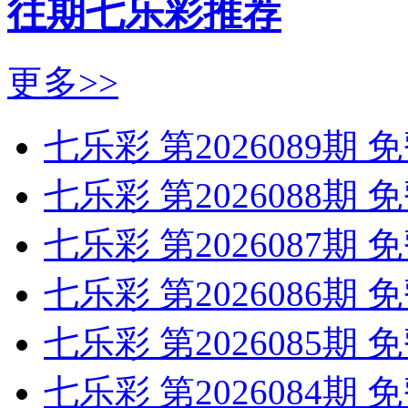
往期七乐彩推荐
更多>>
七乐彩
第2026089期
免
七乐彩
第2026088期
免
七乐彩
第2026087期
免
七乐彩
第2026086期
免
七乐彩
第2026085期
免
七乐彩
第2026084期
免