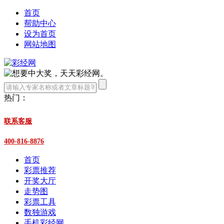
首页
帮助中心
设为首页
网站地图
热门：
联系客服
400-816-8876
首页
彩票推荐
开奖大厅
走势图
彩票工具
数独游戏
手机彩经网