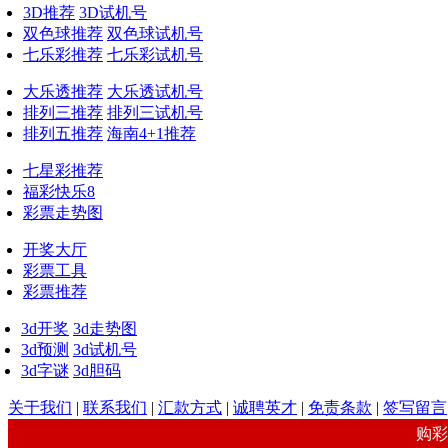
3D推荐
3D试机号
双色球推荐
双色球试机号
七乐彩推荐
七乐彩试机号
大乐透推荐
大乐透试机号
排列三推荐
排列三试机号
排列五推荐
海南4+1推荐
七星彩推荐
福彩快乐8
彩票走势图
开奖大厅
彩票工具
彩票推荐
3d开奖
3d走势图
3d预测
3d试机号
3d字谜
3d胆码
关于我们
|
联系我们
|
汇款方式
|
诚聘英才
|
免责条款
|
签写留言
购彩