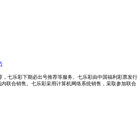
巧
荐，七乐彩下期必出号推荐等服务。七乐彩由中国福利彩票发行
域内联合销售。七乐彩采用计算机网络系统销售，采取参加联合